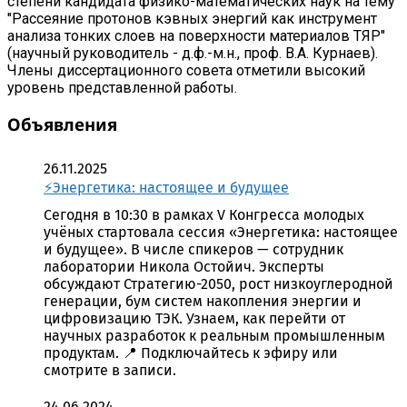
степени кандидата физико-математических наук на тему
"Рассеяние протонов кэвных энергий как инструмент
анализа тонких слоев на поверхности материалов ТЯР"
(научный руководитель - д.ф.-м.н., проф. В.А. Курнаев).
Члены диссертационного совета отметили высокий
уровень представленной работы.
Объявления
26.11.2025
⚡️Энергетика: настоящее и будущее
Сегодня в 10:30 в рамках V Конгресса молодых
учёных стартовала сессия «Энергетика: настоящее
и будущее». В числе спикеров — сотрудник
лаборатории Никола Остойич. Эксперты
обсуждают Стратегию-2050, рост низкоуглеродной
генерации, бум систем накопления энергии и
цифровизацию ТЭК. Узнаем, как перейти от
научных разработок к реальным промышленным
продуктам. 📍 Подключайтесь к эфиру или
смотрите в записи.
24.06.2024