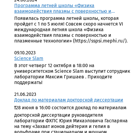
Программа летней школы «Физика
взаимодействия плазмы с поверхностью и
плазменные технологии», которая пройдет с 1 по 5
Появилась программа летней школы, которая
июля!
пройдет с 1 по 5 июля! Совсем скоро начнется VI
международная летняя школа «Физика
взаимодействия плазмы с поверхностью и
плазменные технологии» (https://sspsi.mephi.ru/).
09.10.2023
Science Slam
В этот четверг 12 октября в 18:00 на
университетском Science Slam выступит сотрудник
лаборатории Максим Гришаев . Приходите
поддержать!
21.06.2023
Доклад по материалам докторской диссертации
❗️28 июня в 16:00 состоится доклад по материалам
докторской диссертации руководителя
лаборатории ФХПС Юрия Микаэловича Гаспаряна
на тему «Захват ионов дейтерия и гелия в
вольфраме при стационарном и мощном