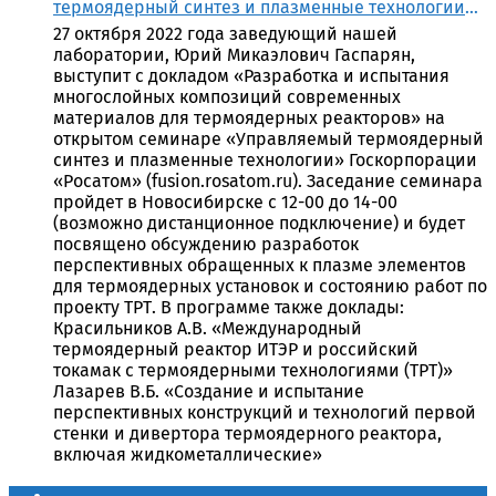
термоядерный синтез и плазменные технологии»
Госкорпорации «Росатом»
27 октября 2022 года заведующий нашей
лаборатории, Юрий Микаэлович Гаспарян,
выступит с докладом «Разработка и испытания
многослойных композиций современных
материалов для термоядерных реакторов» на
открытом семинаре «Управляемый термоядерный
синтез и плазменные технологии» Госкорпорации
«Росатом» (fusion.rosatom.ru). Заседание семинара
пройдет в Новосибирске с 12-00 до 14-00
(возможно дистанционное подключение) и будет
посвящено обсуждению разработок
перспективных обращенных к плазме элементов
для термоядерных установок и состоянию работ по
проекту ТРТ. В программе также доклады:
Красильников А.В. «Международный
термоядерный реактор ИТЭР и российский
токамак с термоядерными технологиями (ТРТ)»
Лазарев В.Б. «Создание и испытание
перспективных конструкций и технологий первой
стенки и дивертора термоядерного реактора,
включая жидкометаллические»