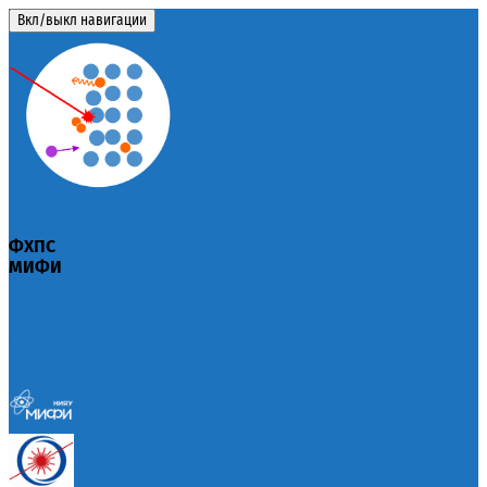
Вкл/выкл навигации
ФХПС
МИФИ
Лаборатория "Физико-химические процессы
в стенках термоядерных установок"