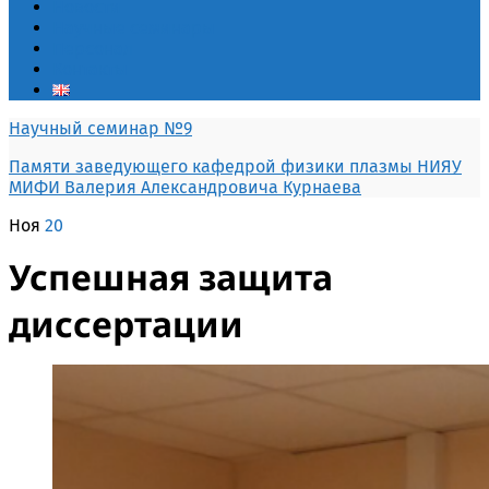
Новости
Научные семинары
Персонал
Контакты
Научный семинар №9
Памяти заведующего кафедрой физики плазмы НИЯУ
МИФИ Валерия Александровича Курнаева
Ноя
20
Успешная защита
диссертации